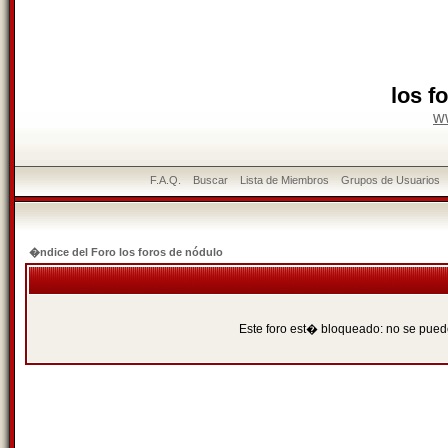
los f
w
F.A.Q.
Buscar
Lista de Miembros
Grupos de Usuarios
�ndice del Foro los foros de nódulo
Este foro est� bloqueado: no se puede