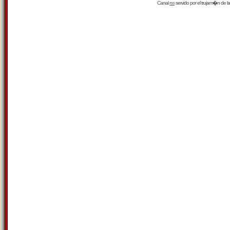
Canal
rss
servido por el
trujam�n
de la