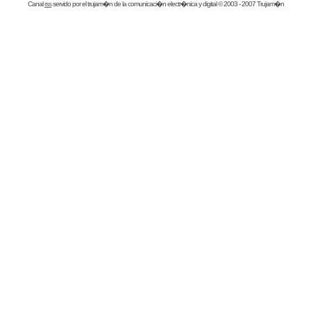
Canal
rss
servido por el
trujam�n
de la comunicaci�n electr�nica y digital © 2003 - 2007 Trujam�n