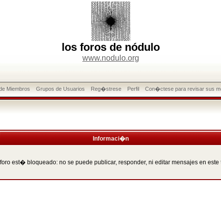
los foros de nódulo
www.nodulo.org
 de Miembros
Grupos de Usuarios
Reg�strese
Perfil
Con�ctese para revisar sus m
Informaci�n
 foro est� bloqueado: no se puede publicar, responder, ni editar mensajes en este