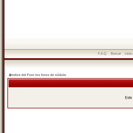
F.A.Q.
Buscar
Lista
�ndice del Foro los foros de nódulo
Este