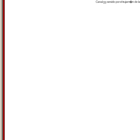
Canal
rss
servido por el
trujam�n
de la