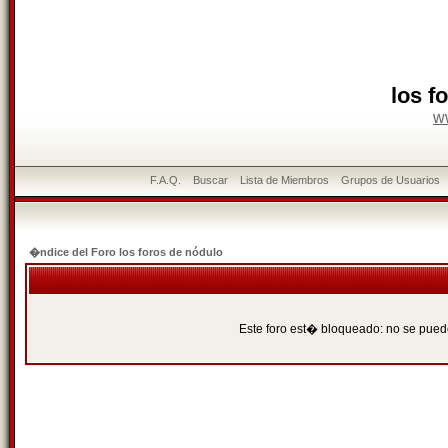
los f
w
F.A.Q.
Buscar
Lista de Miembros
Grupos de Usuarios
�ndice del Foro los foros de nódulo
Este foro est� bloqueado: no se puede