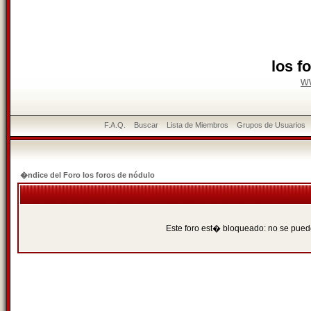
los f
w
F.A.Q.
Buscar
Lista de Miembros
Grupos de Usuarios
�ndice del Foro los foros de nódulo
Este foro est� bloqueado: no se puede