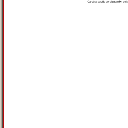
Canal
rss
servido por el
trujam�n
de la