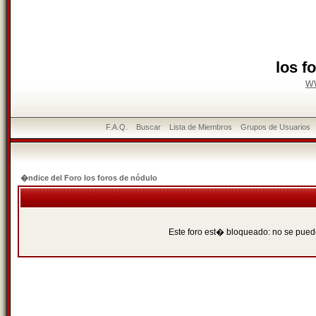
los f
w
F.A.Q.
Buscar
Lista de Miembros
Grupos de Usuarios
�ndice del Foro los foros de nódulo
Este foro est� bloqueado: no se puede