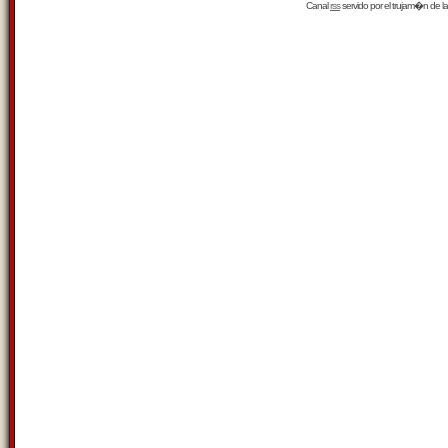
Canal
rss
servido por el
trujam�n
de la