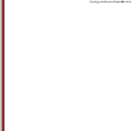
Canal
rss
servido por el
trujam�n
de la