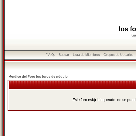
los f
w
F.A.Q.
Buscar
Lista de Miembros
Grupos de Usuarios
�ndice del Foro los foros de nódulo
Este foro est� bloqueado: no se puede