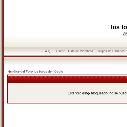
los f
w
F.A.Q.
Buscar
Lista de Miembros
Grupos de Usuarios
�ndice del Foro los foros de nódulo
Este foro est� bloqueado: no se puede