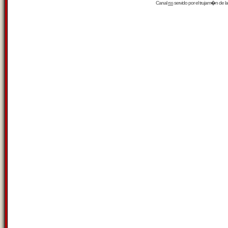
Canal
rss
servido por el
trujam�n
de la