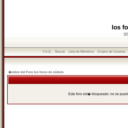
los f
w
F.A.Q.
Buscar
Lista de Miembros
Grupos de Usuarios
�ndice del Foro los foros de nódulo
Este foro est� bloqueado: no se puede