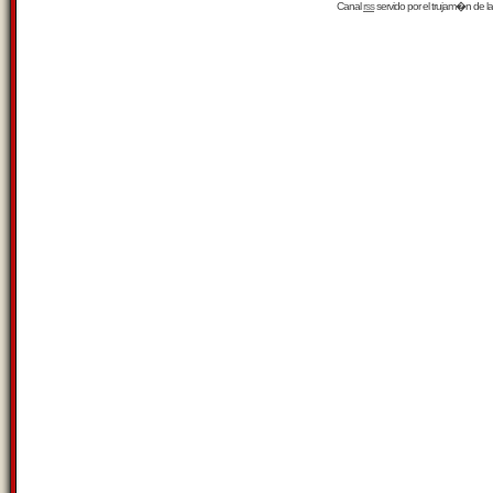
Canal
rss
servido por el
trujam�n
de la