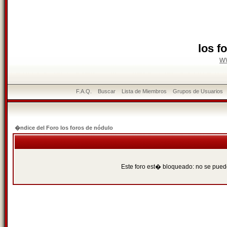
los f
w
F.A.Q.
Buscar
Lista de Miembros
Grupos de Usuarios
�ndice del Foro los foros de nódulo
Este foro est� bloqueado: no se puede