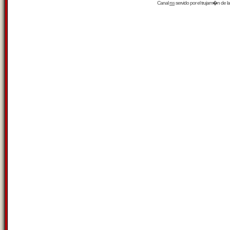
Canal
rss
servido por el
trujam�n
de la