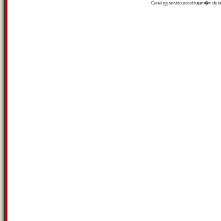
Canal
rss
servido por el
trujam�n
de la