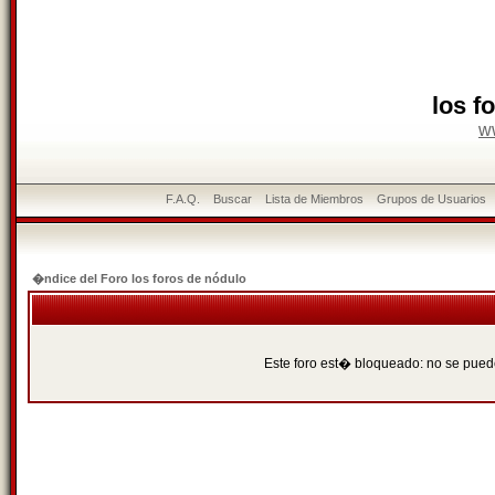
los f
w
F.A.Q.
Buscar
Lista de Miembros
Grupos de Usuarios
�ndice del Foro los foros de nódulo
Este foro est� bloqueado: no se puede