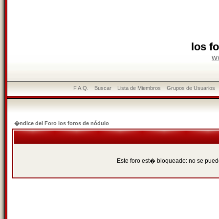
los f
w
F.A.Q.
Buscar
Lista de Miembros
Grupos de Usuarios
�ndice del Foro los foros de nódulo
Este foro est� bloqueado: no se puede