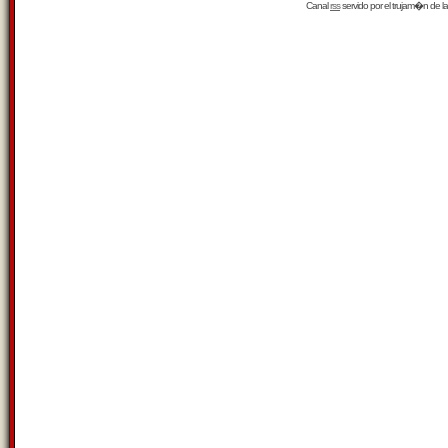
Canal
rss
servido por el
trujam�n
de la