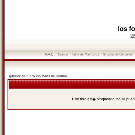
los f
w
F.A.Q.
Buscar
Lista de Miembros
Grupos de Usuarios
�ndice del Foro los foros de nódulo
Este foro est� bloqueado: no se puede