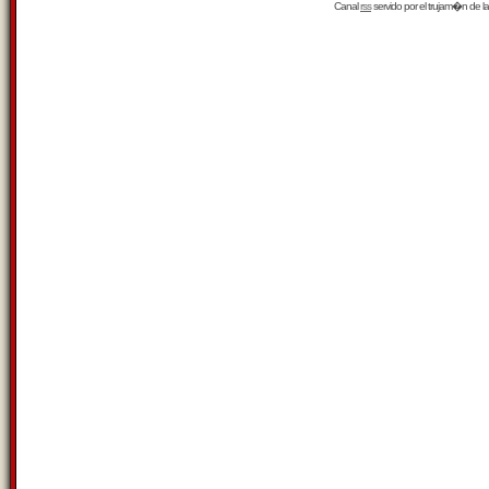
Canal
rss
servido por el
trujam�n
de la