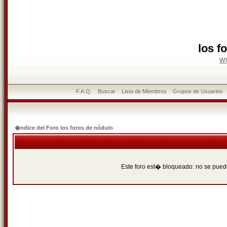
los f
w
F.A.Q.
Buscar
Lista de Miembros
Grupos de Usuarios
�ndice del Foro los foros de nódulo
Este foro est� bloqueado: no se puede