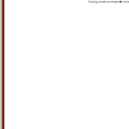
Canal
rss
servido por el
trujam�n
de la