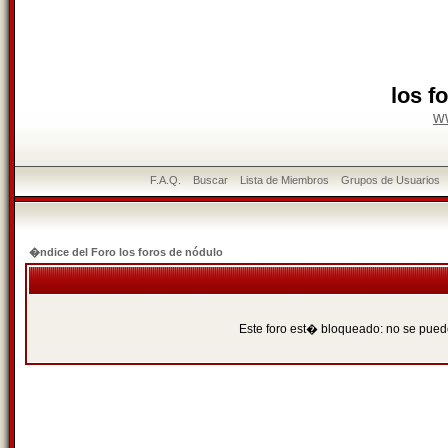
los f
w
F.A.Q.
Buscar
Lista de Miembros
Grupos de Usuarios
�ndice del Foro los foros de nódulo
Este foro est� bloqueado: no se puede