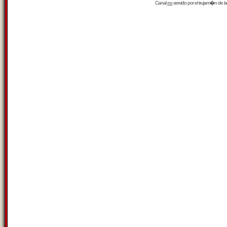
Canal
rss
servido por el
trujam�n
de la