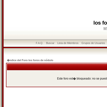
los f
w
F.A.Q.
Buscar
Lista de Miembros
Grupos de Usuarios
�ndice del Foro los foros de nódulo
Este foro est� bloqueado: no se puede