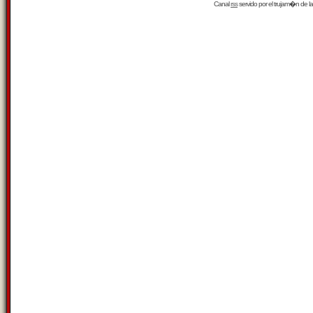
Canal
rss
servido por el
trujam�n
de la