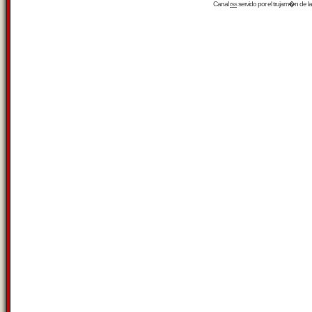
Canal
rss
servido por el
trujam�n
de la