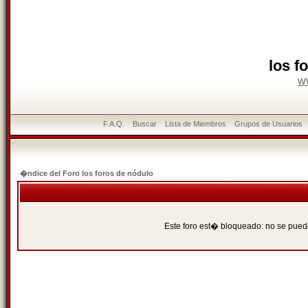
los f
w
F.A.Q.
Buscar
Lista de Miembros
Grupos de Usuarios
�ndice del Foro los foros de nódulo
Este foro est� bloqueado: no se puede