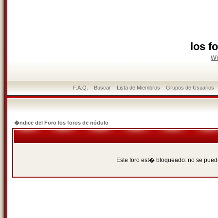
los f
w
F.A.Q.
Buscar
Lista de Miembros
Grupos de Usuarios
�ndice del Foro los foros de nódulo
Este foro est� bloqueado: no se puede