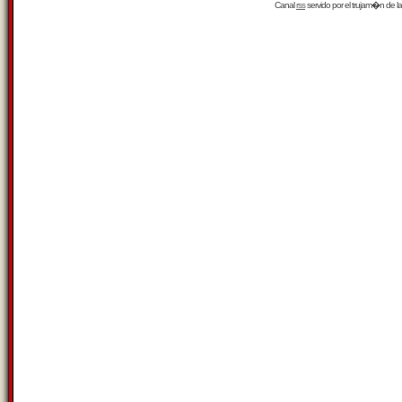
Canal
rss
servido por el
trujam�n
de la