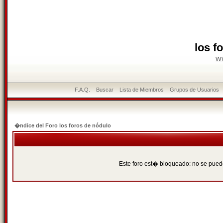
los f
w
F.A.Q.
Buscar
Lista de Miembros
Grupos de Usuarios
�ndice del Foro los foros de nódulo
Este foro est� bloqueado: no se puede