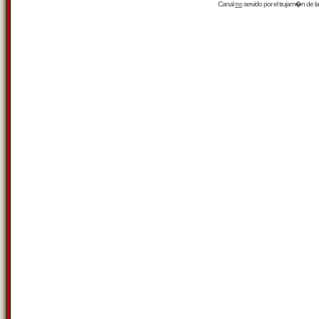
Canal
rss
servido por el
trujam�n
de la