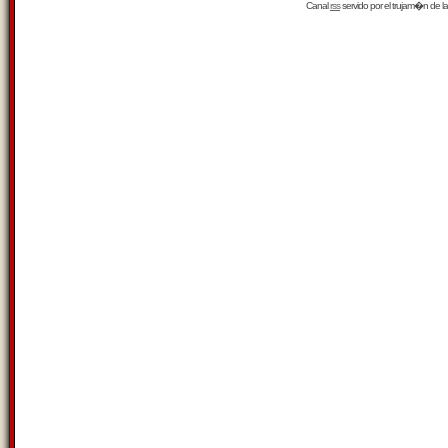
Canal
rss
servido por el
trujam�n
de la