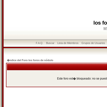
los f
w
F.A.Q.
Buscar
Lista de Miembros
Grupos de Usuarios
�ndice del Foro los foros de nódulo
Este foro est� bloqueado: no se puede