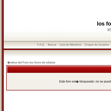
los f
w
F.A.Q.
Buscar
Lista de Miembros
Grupos de Usuarios
�ndice del Foro los foros de nódulo
Este foro est� bloqueado: no se puede