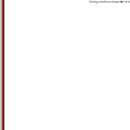
Canal
rss
servido por el
trujam�n
de la