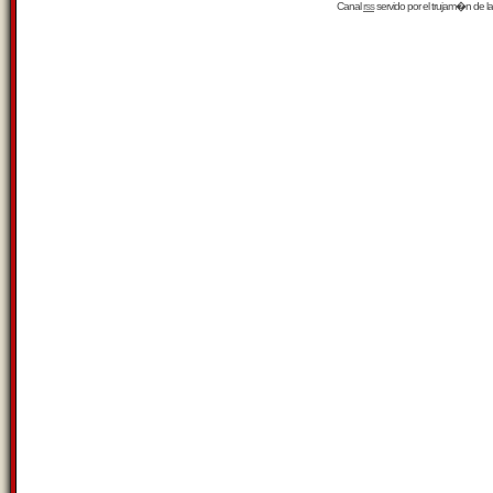
Canal
rss
servido por el
trujam�n
de la