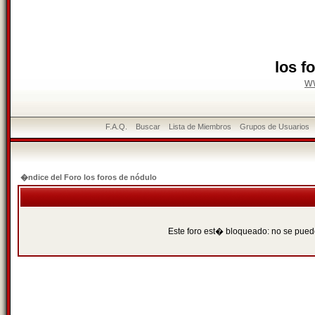
los f
w
F.A.Q.
Buscar
Lista de Miembros
Grupos de Usuarios
�ndice del Foro los foros de nódulo
Este foro est� bloqueado: no se puede