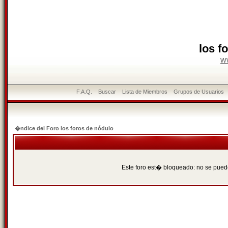
los f
w
F.A.Q.
Buscar
Lista de Miembros
Grupos de Usuarios
�ndice del Foro los foros de nódulo
Este foro est� bloqueado: no se puede