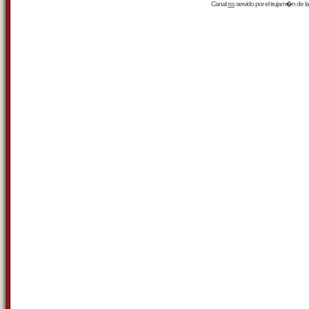
Canal
rss
servido por el
trujam�n
de la