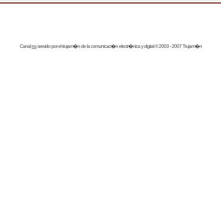
Canal
rss
servido por el
trujam�n
de la comunicaci�n electr�nica y digital © 2003 - 2007 Trujam�n