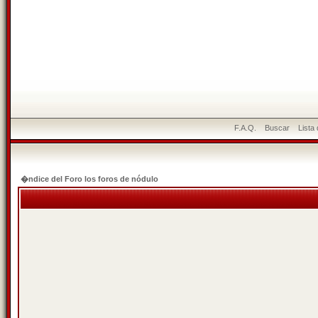
F.A.Q.
Buscar
Lista
�ndice del Foro los foros de nódulo