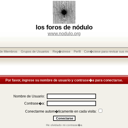
los foros de nódulo
www.nodulo.org
 de Miembros
Grupos de Usuarios
Reg�strese
Perfil
Con�ctese para revisar sus m
Por favor, ingrese su nombre de usuario y contrase�a para conectarse.
Nombre de Usuario:
Contrase�a:
Conectarme autom�ticamente en cada visita:
He olvidado mi contrase�a