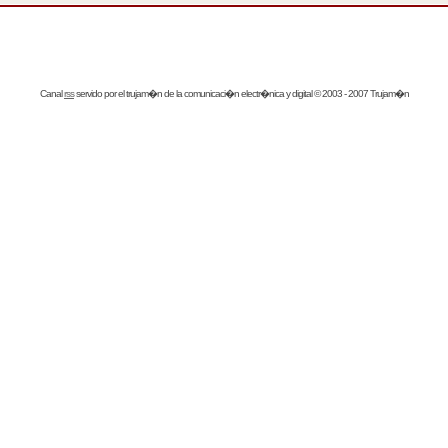
Canal
rss
servido por el
trujam�n
de la comunicaci�n electr�nica y digital © 2003 - 2007 Trujam�n