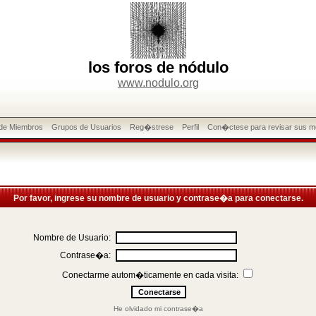
los foros de nódulo
www.nodulo.org
 de Miembros
Grupos de Usuarios
Reg�strese
Perfil
Con�ctese para revisar sus m
Por favor, ingrese su nombre de usuario y contrase�a para conectarse.
Nombre de Usuario:
Contrase�a:
Conectarme autom�ticamente en cada visita:
He olvidado mi contrase�a