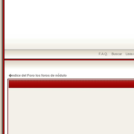
F.A.Q.
Buscar
Lista
�ndice del Foro los foros de nódulo