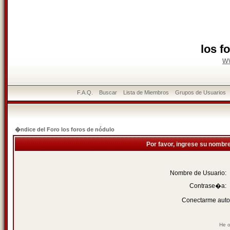
los f
w
F.A.Q.
Buscar
Lista de Miembros
Grupos de Usuarios
�ndice del Foro los foros de nódulo
Por favor, ingrese su nombr
Nombre de Usuario:
Contrase�a:
Conectarme auto
He o