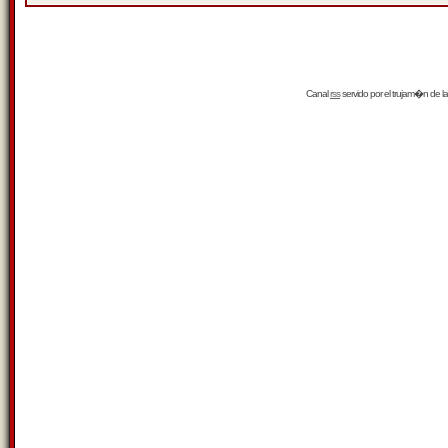
Canal
rss
servido por el
trujam�n
de la