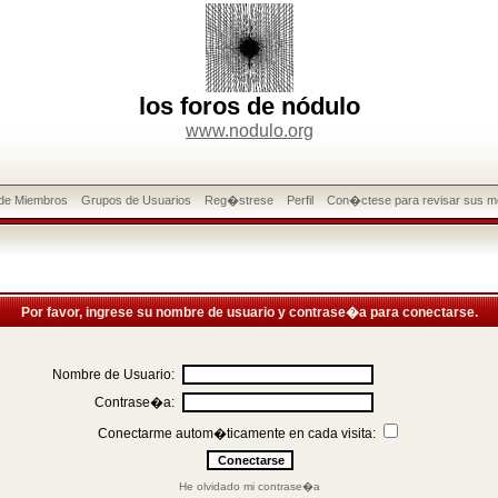
los foros de nódulo
www.nodulo.org
 de Miembros
Grupos de Usuarios
Reg�strese
Perfil
Con�ctese para revisar sus m
Por favor, ingrese su nombre de usuario y contrase�a para conectarse.
Nombre de Usuario:
Contrase�a:
Conectarme autom�ticamente en cada visita:
He olvidado mi contrase�a