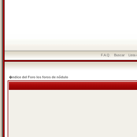
F.A.Q.
Buscar
Lista
�ndice del Foro los foros de nódulo