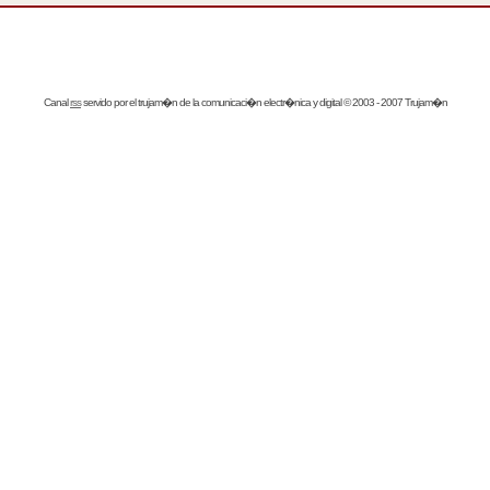
Canal
rss
servido por el
trujam�n
de la comunicaci�n electr�nica y digital © 2003 - 2007 Trujam�n