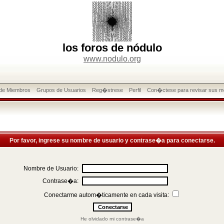
los foros de nódulo
www.nodulo.org
 de Miembros
Grupos de Usuarios
Reg�strese
Perfil
Con�ctese para revisar sus m
Por favor, ingrese su nombre de usuario y contrase�a para conectarse.
Nombre de Usuario:
Contrase�a:
Conectarme autom�ticamente en cada visita:
He olvidado mi contrase�a