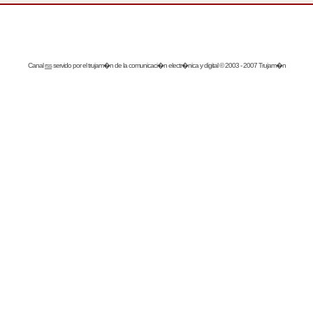
Canal
rss
servido por el
trujam�n
de la comunicaci�n electr�nica y digital © 2003 - 2007 Trujam�n