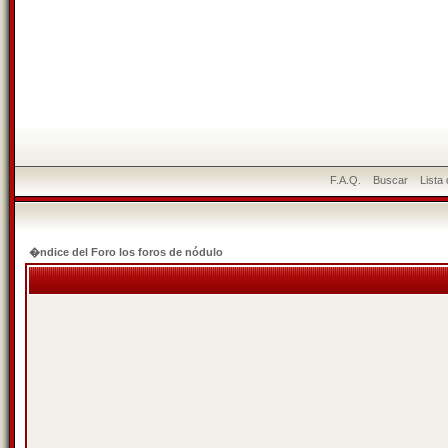
F.A.Q.
Buscar
Lista
�ndice del Foro los foros de nódulo