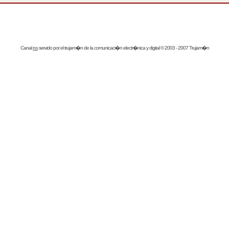
Canal
rss
servido por el
trujam�n
de la comunicaci�n electr�nica y digital © 2003 - 2007 Trujam�n