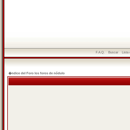
F.A.Q.
Buscar
Lista
�ndice del Foro los foros de nódulo