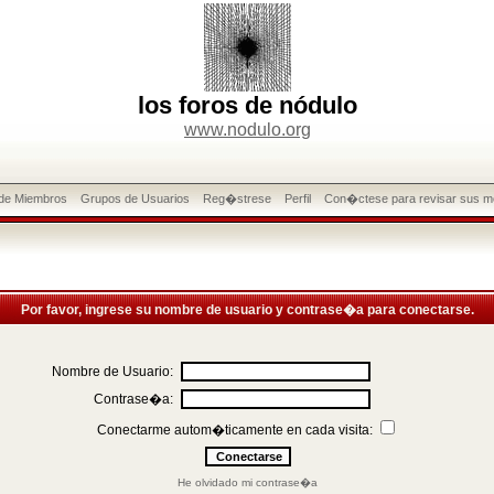
los foros de nódulo
www.nodulo.org
 de Miembros
Grupos de Usuarios
Reg�strese
Perfil
Con�ctese para revisar sus m
Por favor, ingrese su nombre de usuario y contrase�a para conectarse.
Nombre de Usuario:
Contrase�a:
Conectarme autom�ticamente en cada visita:
He olvidado mi contrase�a