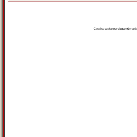
Canal
rss
servido por el
trujam�n
de la