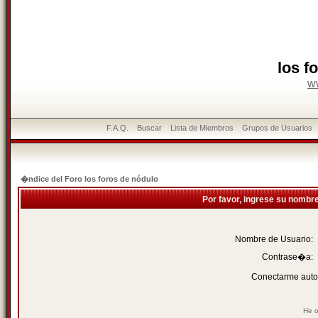
los f
w
F.A.Q.
Buscar
Lista de Miembros
Grupos de Usuarios
�ndice del Foro los foros de nódulo
Por favor, ingrese su nombr
Nombre de Usuario:
Contrase�a:
Conectarme auto
He o