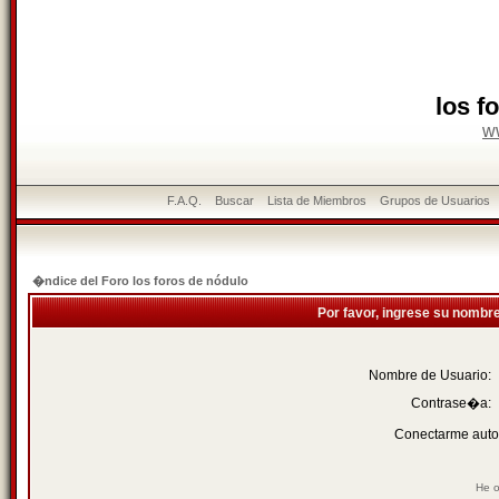
los f
w
F.A.Q.
Buscar
Lista de Miembros
Grupos de Usuarios
�ndice del Foro los foros de nódulo
Por favor, ingrese su nombr
Nombre de Usuario:
Contrase�a:
Conectarme auto
He o