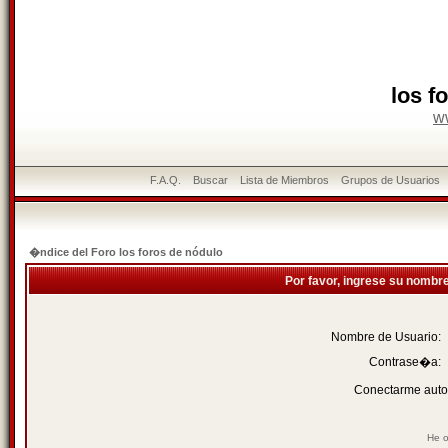
los f
w
F.A.Q.
Buscar
Lista de Miembros
Grupos de Usuarios
�ndice del Foro los foros de nódulo
Por favor, ingrese su nombr
Nombre de Usuario:
Contrase�a:
Conectarme auto
He o