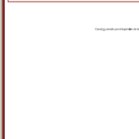
Canal
rss
servido por el
trujam�n
de la