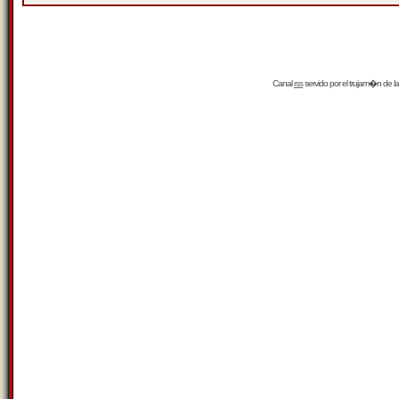
Canal
rss
servido por el
trujam�n
de la