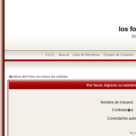
los f
w
F.A.Q.
Buscar
Lista de Miembros
Grupos de Usuarios
�ndice del Foro los foros de nódulo
Por favor, ingrese su nombr
Nombre de Usuario:
Contrase�a:
Conectarme auto
He o