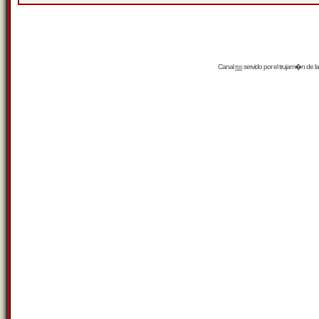
Canal
rss
servido por el
trujam�n
de la