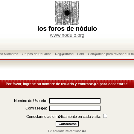
los foros de nódulo
www.nodulo.org
 de Miembros
Grupos de Usuarios
Reg�strese
Perfil
Con�ctese para revisar sus m
Por favor, ingrese su nombre de usuario y contrase�a para conectarse.
Nombre de Usuario:
Contrase�a:
Conectarme autom�ticamente en cada visita:
He olvidado mi contrase�a