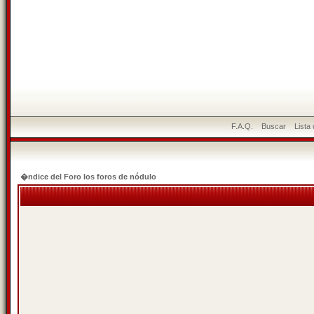
F.A.Q.
Buscar
Lista
�ndice del Foro los foros de nódulo