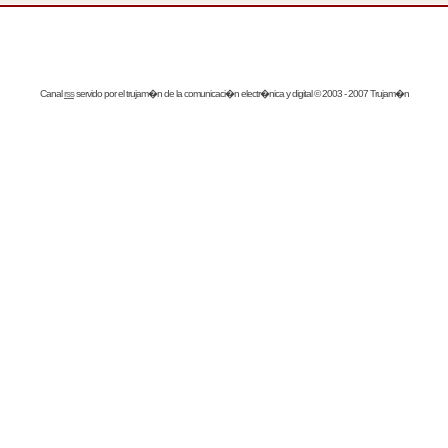
Canal
rss
servido por el
trujam�n
de la comunicaci�n electr�nica y digital © 2003 - 2007 Trujam�n