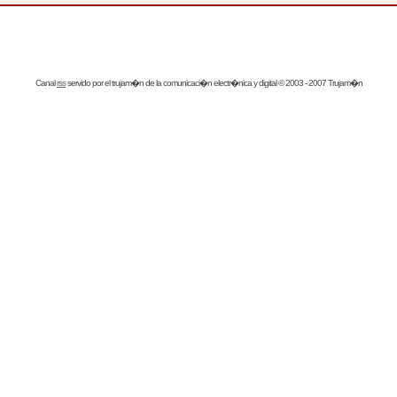
Canal
rss
servido por el
trujam�n
de la comunicaci�n electr�nica y digital © 2003 - 2007 Trujam�n