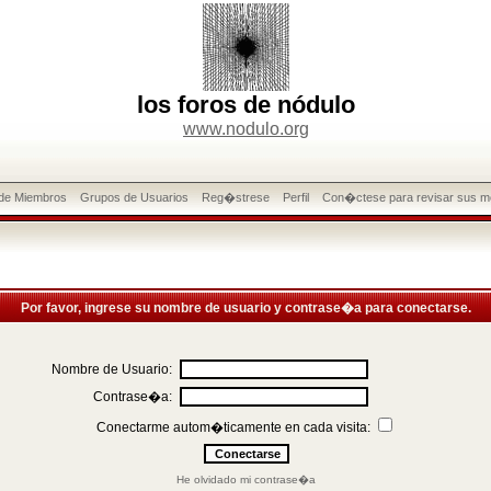
los foros de nódulo
www.nodulo.org
 de Miembros
Grupos de Usuarios
Reg�strese
Perfil
Con�ctese para revisar sus m
Por favor, ingrese su nombre de usuario y contrase�a para conectarse.
Nombre de Usuario:
Contrase�a:
Conectarme autom�ticamente en cada visita:
He olvidado mi contrase�a