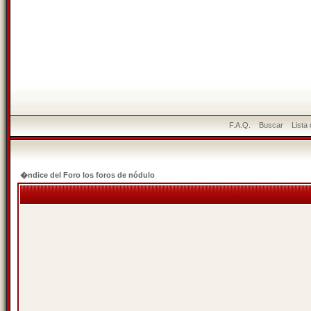
F.A.Q.
Buscar
Lista
�ndice del Foro los foros de nódulo