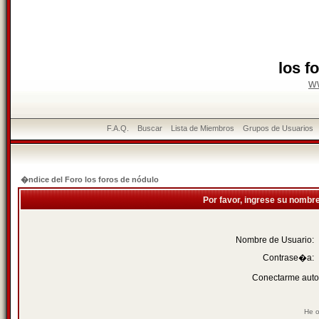
los f
w
F.A.Q.
Buscar
Lista de Miembros
Grupos de Usuarios
�ndice del Foro los foros de nódulo
Por favor, ingrese su nombr
Nombre de Usuario:
Contrase�a:
Conectarme auto
He o