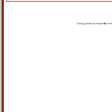
Canal
rss
servido por el
trujam�n
de la