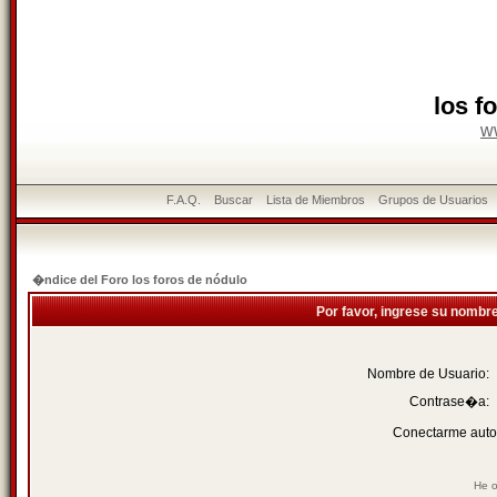
los f
w
F.A.Q.
Buscar
Lista de Miembros
Grupos de Usuarios
�ndice del Foro los foros de nódulo
Por favor, ingrese su nombr
Nombre de Usuario:
Contrase�a:
Conectarme auto
He o