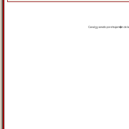
Canal
rss
servido por el
trujam�n
de la