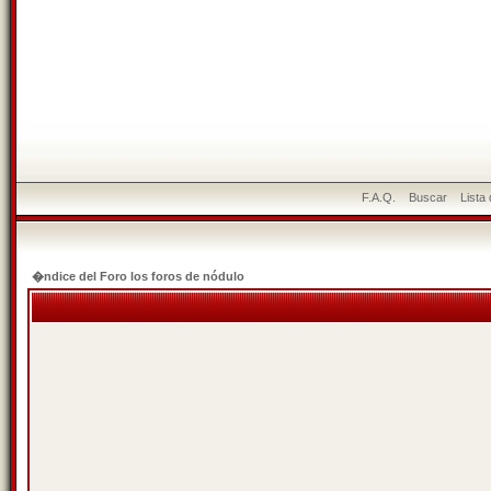
F.A.Q.
Buscar
Lista
�ndice del Foro los foros de nódulo