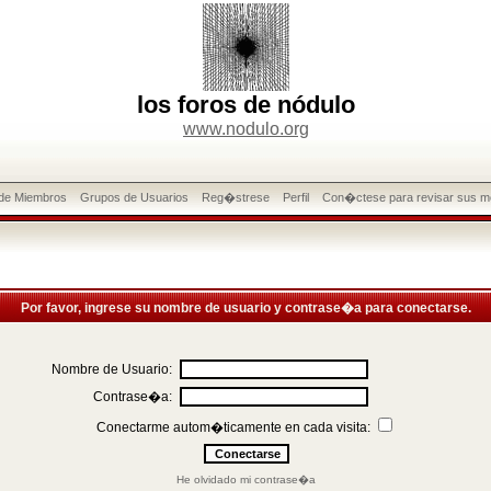
los foros de nódulo
www.nodulo.org
 de Miembros
Grupos de Usuarios
Reg�strese
Perfil
Con�ctese para revisar sus m
Por favor, ingrese su nombre de usuario y contrase�a para conectarse.
Nombre de Usuario:
Contrase�a:
Conectarme autom�ticamente en cada visita:
He olvidado mi contrase�a