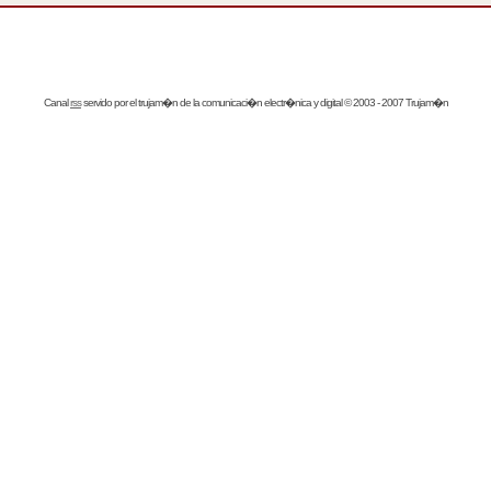
Canal
rss
servido por el
trujam�n
de la comunicaci�n electr�nica y digital © 2003 - 2007 Trujam�n