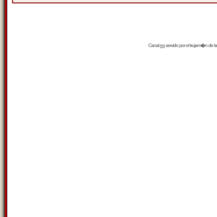
Canal
rss
servido por el
trujam�n
de la