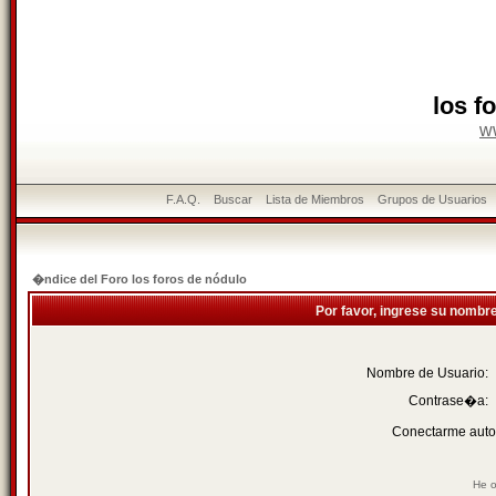
los f
w
F.A.Q.
Buscar
Lista de Miembros
Grupos de Usuarios
�ndice del Foro los foros de nódulo
Por favor, ingrese su nombr
Nombre de Usuario:
Contrase�a:
Conectarme auto
He o