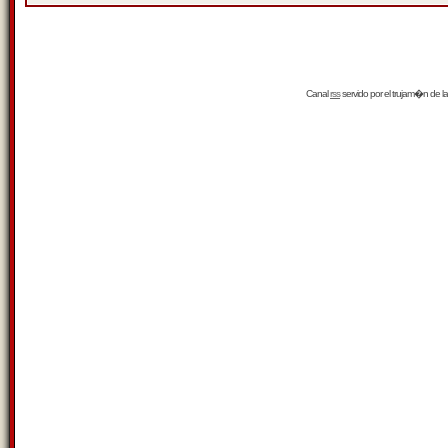
Canal
rss
servido por el
trujam�n
de la