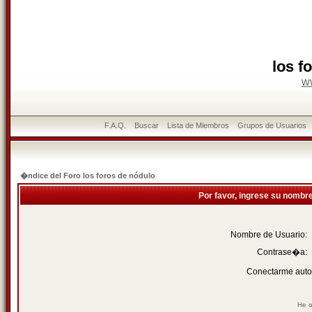
los f
w
F.A.Q.
Buscar
Lista de Miembros
Grupos de Usuarios
�ndice del Foro los foros de nódulo
Por favor, ingrese su nombr
Nombre de Usuario:
Contrase�a:
Conectarme auto
He o