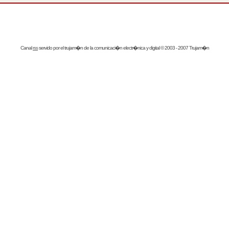
Canal
rss
servido por el
trujam�n
de la comunicaci�n electr�nica y digital © 2003 - 2007 Trujam�n