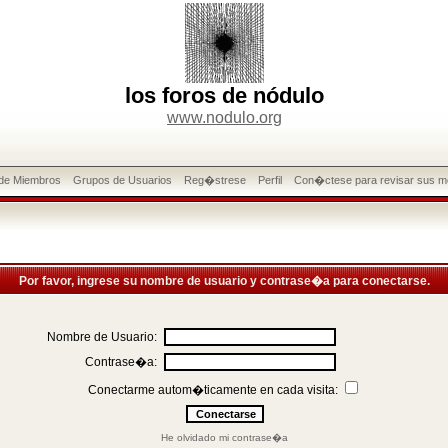
los foros de nódulo
www.nodulo.org
 de Miembros
Grupos de Usuarios
Reg�strese
Perfil
Con�ctese para revisar sus m
Por favor, ingrese su nombre de usuario y contrase�a para conectarse.
Nombre de Usuario:
Contrase�a:
Conectarme autom�ticamente en cada visita:
He olvidado mi contrase�a