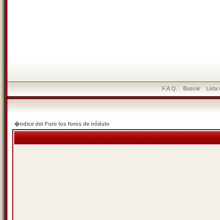
F.A.Q.
Buscar
Lista
�ndice del Foro los foros de nódulo