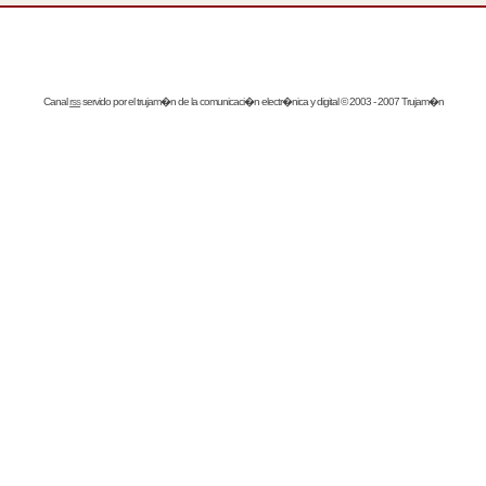
Canal
rss
servido por el
trujam�n
de la comunicaci�n electr�nica y digital © 2003 - 2007 Trujam�n