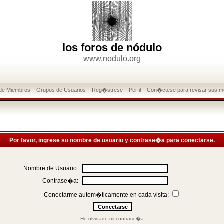
los foros de nódulo
www.nodulo.org
 de Miembros
Grupos de Usuarios
Reg�strese
Perfil
Con�ctese para revisar sus m
Por favor, ingrese su nombre de usuario y contrase�a para conectarse.
Nombre de Usuario:
Contrase�a:
Conectarme autom�ticamente en cada visita:
He olvidado mi contrase�a