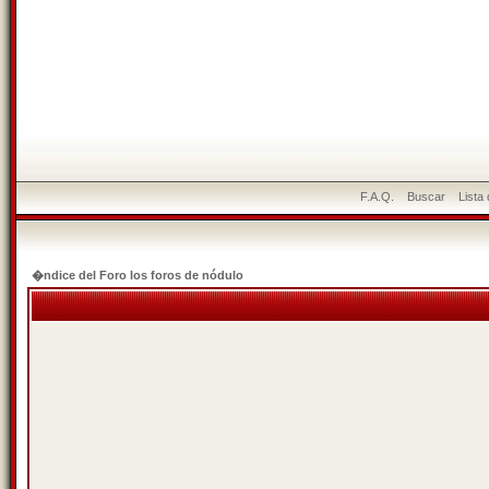
F.A.Q.
Buscar
Lista
�ndice del Foro los foros de nódulo