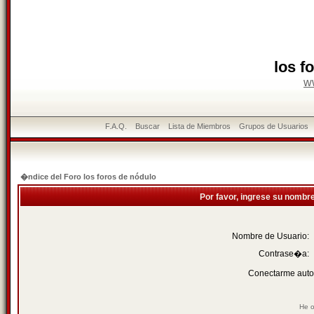
los f
w
F.A.Q.
Buscar
Lista de Miembros
Grupos de Usuarios
�ndice del Foro los foros de nódulo
Por favor, ingrese su nombr
Nombre de Usuario:
Contrase�a:
Conectarme auto
He o