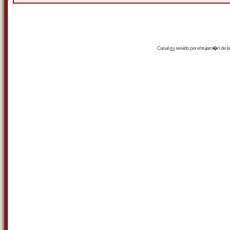
Canal
rss
servido por el
trujam�n
de la