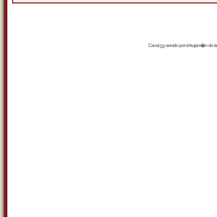
Canal
rss
servido por el
trujam�n
de la