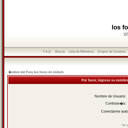
los f
w
F.A.Q.
Buscar
Lista de Miembros
Grupos de Usuarios
�ndice del Foro los foros de nódulo
Por favor, ingrese su nombr
Nombre de Usuario:
Contrase�a:
Conectarme auto
He o