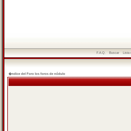
F.A.Q.
Buscar
Lista
�ndice del Foro los foros de nódulo