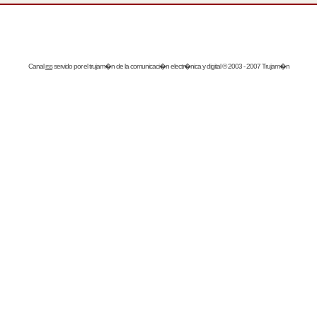
Canal
rss
servido por el
trujam�n
de la comunicaci�n electr�nica y digital © 2003 - 2007 Trujam�n