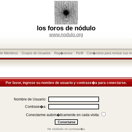
los foros de nódulo
www.nodulo.org
 de Miembros
Grupos de Usuarios
Reg�strese
Perfil
Con�ctese para revisar sus m
Por favor, ingrese su nombre de usuario y contrase�a para conectarse.
Nombre de Usuario:
Contrase�a:
Conectarme autom�ticamente en cada visita:
He olvidado mi contrase�a