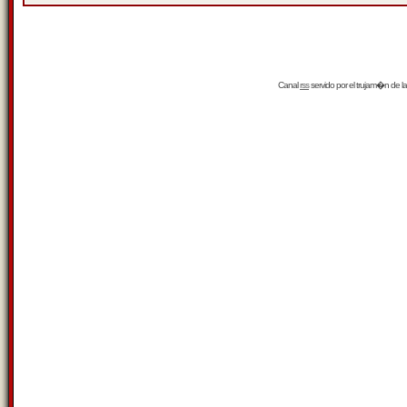
Canal
rss
servido por el
trujam�n
de la