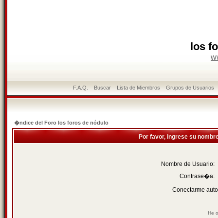
los f
w
F.A.Q.
Buscar
Lista de Miembros
Grupos de Usuarios
�ndice del Foro los foros de nódulo
Por favor, ingrese su nombr
Nombre de Usuario:
Contrase�a:
Conectarme auto
He o