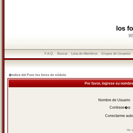
los f
w
F.A.Q.
Buscar
Lista de Miembros
Grupos de Usuarios
�ndice del Foro los foros de nódulo
Por favor, ingrese su nombr
Nombre de Usuario:
Contrase�a:
Conectarme auto
He o