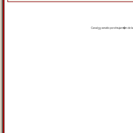
Canal
rss
servido por el
trujam�n
de la