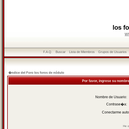
los f
w
F.A.Q.
Buscar
Lista de Miembros
Grupos de Usuarios
�ndice del Foro los foros de nódulo
Por favor, ingrese su nombr
Nombre de Usuario:
Contrase�a:
Conectarme auto
He o