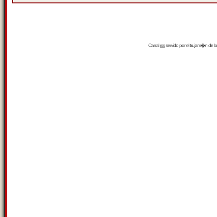
Canal
rss
servido por el
trujam�n
de la