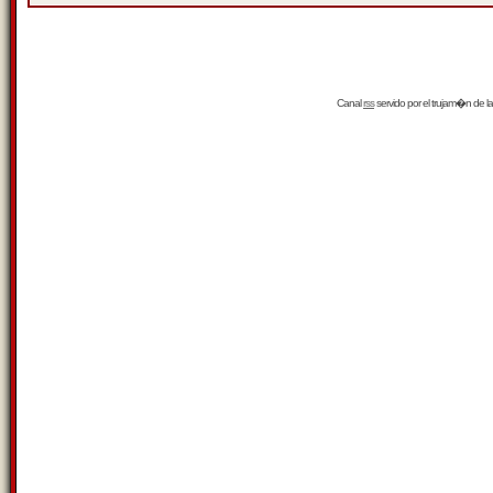
Canal
rss
servido por el
trujam�n
de la