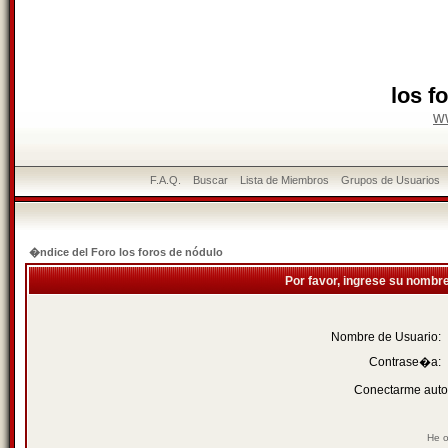
los f
w
F.A.Q.
Buscar
Lista de Miembros
Grupos de Usuarios
�ndice del Foro los foros de nódulo
Por favor, ingrese su nombr
Nombre de Usuario:
Contrase�a:
Conectarme auto
He o